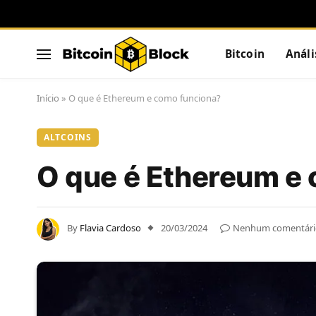
Bitcoin
Análi
Início
»
O que é Ethereum e como funciona?
ALTCOINS
O que é Ethereum e
By
Flavia Cardoso
20/03/2024
Nenhum comentári