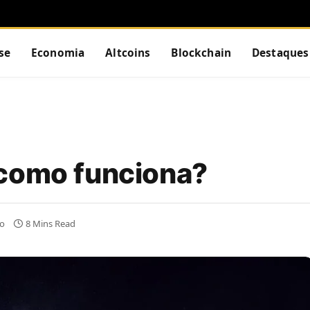
se
Economia
Altcoins
Blockchain
Destaques
 como funciona?
o
8 Mins Read