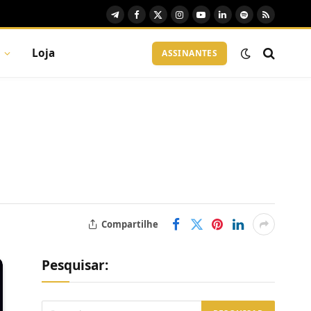
Telegram
Facebook
X
Instagram
YouTube
LinkedIn
Spotify
RSS
(Twitter)
Loja
ASSINANTES
Compartilhe
Pesquisar: