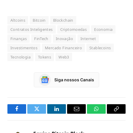
Altcoins
Bitcoin
Blockchain
Contratos Inteligentes
Criptomoedas
Economia
Finanças
FinTech
Inovação
Internet
Investimentos
Mercado Financeiro
Stablecoins
Tecnologia
Tokens
Web3
Siga nossos Canais
Facebook
Twitter
LinkedIn
Email
WhatsApp
Copy
Link