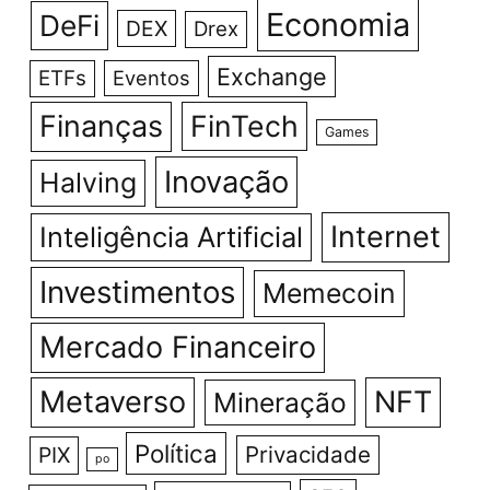
Economia
DeFi
DEX
Drex
Exchange
ETFs
Eventos
Finanças
FinTech
Games
Inovação
Halving
Internet
Inteligência Artificial
Investimentos
Memecoin
Mercado Financeiro
Metaverso
NFT
Mineração
Política
Privacidade
PIX
po