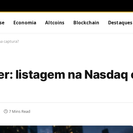
se
Economia
Altcoins
Blockchain
Destaques
ma captura?
er: listagem na Nasdaq
7 Mins Read