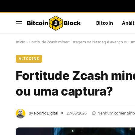
Bitcoin
Análi
Início
»
Fortitude Zcash miner: listagem na Nasdaq é avanço ou u
ALTCOINS
Fortitude Zcash min
ou uma captura?
By
Rodrix Digital
27/06/2026
Nenhum comentário