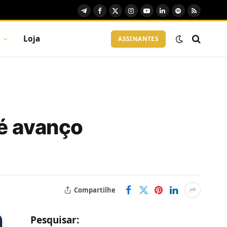
Telegram
Facebook
X
Instagram
YouTube
LinkedIn
Spotify
RSS
(Twitter)
Loja
ASSINANTES
 é avanço
Compartilhe
Pesquisar: