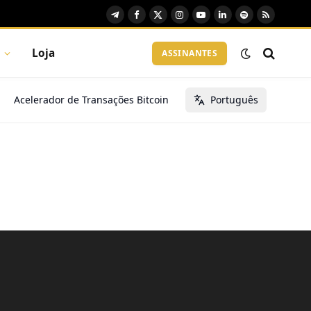
Telegram
Facebook
X
Instagram
YouTube
LinkedIn
Spotify
RSS
(Twitter)
Loja
ASSINANTES