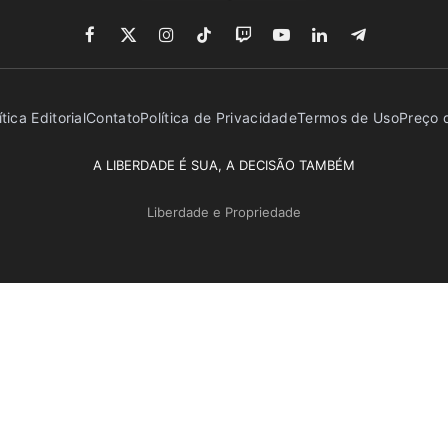
Facebook
X
Instagram
TikTok
Twitch
YouTube
LinkedIn
Telegram
(Twitter)
ítica Editorial
Contato
Política de Privacidade
Termos de Uso
Preço d
A LIBERDADE É SUA, A DECISÃO TAMBÉM
Liberdade e Propriedade