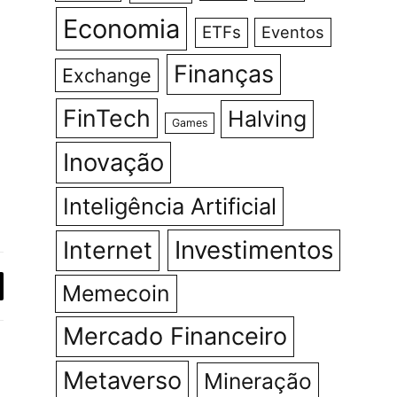
Economia
ETFs
Eventos
Finanças
Exchange
FinTech
Halving
Games
Inovação
Inteligência Artificial
Investimentos
Internet
Memecoin
y
k
Mercado Financeiro
agram
LinkedIn
Metaverso
Mineração