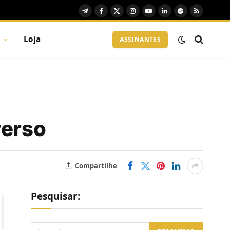
Telegram
Facebook
X
Instagram
YouTube
LinkedIn
Spotify
RSS
(Twitter)
Loja
ASSINANTES
verso
Compartilhe
Pesquisar: