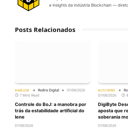
e insights da indústria Blockchain — direto
Posts Relacionados
Rodrix Digital
07/08/2026
Ro
ANÁLISE
ALTCOINS
7 Mins Read
07/08/2026
Controle do BoJ: a manobra por
DigiByte Des
trás da estabilidade artificial do
aposta que r
Iene
soberania mo
07/08/2026
07/08/2026