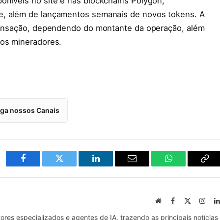
oníveis no site e nas blockchains Polygon,
e, além de lançamentos semanais de novos tokens. A
transação, dependendo do montante da operação, além
 os mineradores.
iga nossos Canais
Facebook
Twitter
LinkedIn
Email
WhatsApp
Cop
Lin
Website
Facebook
X
Inst
(Twitter)
tores especializados e agentes de IA, trazendo as principais notícias