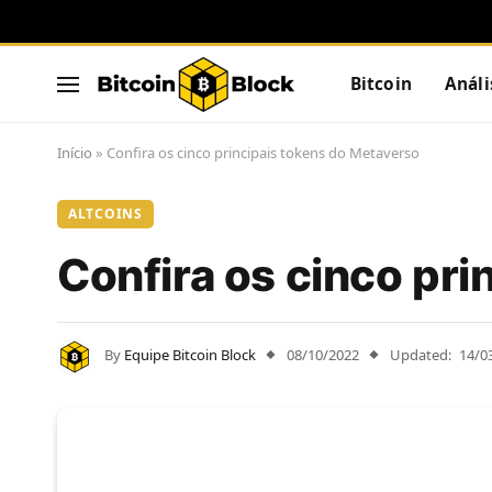
Bitcoin
Análi
Início
»
Confira os cinco principais tokens do Metaverso
ALTCOINS
Confira os cinco pr
By
Equipe Bitcoin Block
08/10/2022
Updated:
14/0