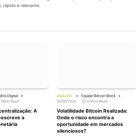
, rápido e relevante.
drix Digital
Equipe Bitcoin Block
ANÁLISE
9 Mins Read
06/08/2026
4 Mins Read
centralização: A
Volatilidade Bitcoin Realizada:
eescreve a
Onde o risco encontra a
netária
oportunidade em mercados
silenciosos?