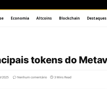
se
Economia
Altcoins
Blockchain
Destaques
incipais tokens do Meta
3/2025
Nenhum comentário
3 Mins Read