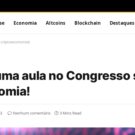
se
Economia
Altcoins
Blockchain
Destaques
e criptoeconomia!
 uma aula no Congresso
nomia!
23
Nenhum comentário
3 Mins Read