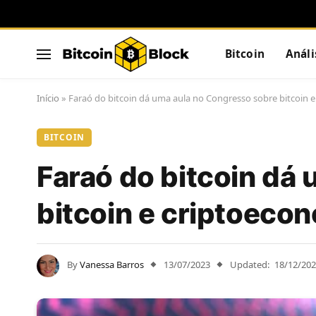
Bitcoin
Análi
Início
»
Faraó do bitcoin dá uma aula no Congresso sobre bitcoin 
BITCOIN
Faraó do bitcoin dá
bitcoin e criptoeco
By
Vanessa Barros
13/07/2023
Updated:
18/12/20