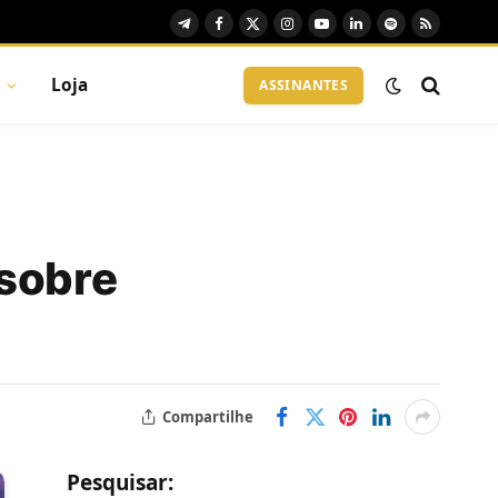
Telegram
Facebook
X
Instagram
YouTube
LinkedIn
Spotify
RSS
(Twitter)
Loja
ASSINANTES
 sobre
Compartilhe
Pesquisar: