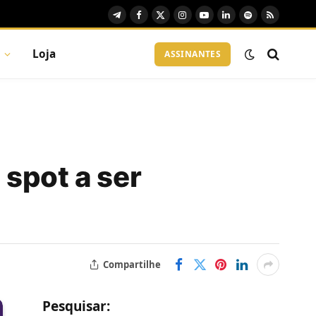
Telegram
Facebook
X
Instagram
YouTube
LinkedIn
Spotify
RSS
(Twitter)
Loja
ASSINANTES
spot a ser
Compartilhe
Pesquisar: