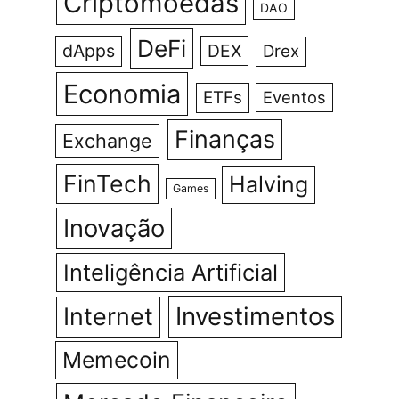
Criptomoedas
DAO
DeFi
dApps
DEX
Drex
Economia
ETFs
Eventos
Finanças
Exchange
FinTech
Halving
Games
Inovação
Inteligência Artificial
Investimentos
Internet
Memecoin