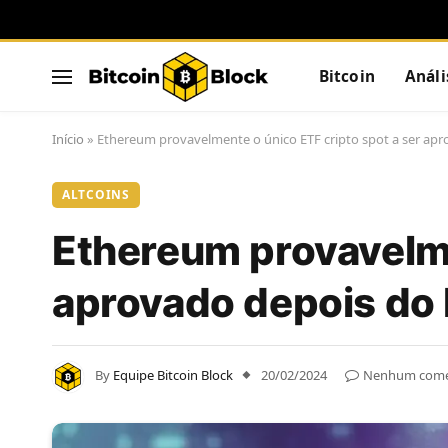
Bitcoin
Análi
Início
»
Ethereum provavelmente o único ETF cripto spot a ser apro
ALTCOINS
Ethereum provavelme
aprovado depois do 
By
Equipe Bitcoin Block
20/02/2024
Nenhum come