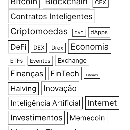
Bitcoin
Blockchain
CEX
Contratos Inteligentes
Criptomoedas
dApps
DAO
Economia
DeFi
DEX
Drex
Exchange
ETFs
Eventos
Finanças
FinTech
Games
Inovação
Halving
Internet
Inteligência Artificial
Investimentos
Memecoin