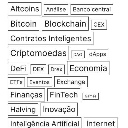
Altcoins
Análise
Banco central
Bitcoin
Blockchain
CEX
Contratos Inteligentes
Criptomoedas
dApps
DAO
Economia
DeFi
DEX
Drex
Exchange
ETFs
Eventos
Finanças
FinTech
Games
Inovação
Halving
Internet
Inteligência Artificial