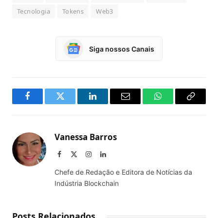
Tecnologia
Tokens
Web3
Siga nossos Canais
Facebook
Twitter
LinkedIn
Email
WhatsApp
Copy
Link
Vanessa Barros
Facebook
X
Instagram
LinkedIn
(Twitter)
Chefe de Redação e Editora de Notícias da
Indústria Blockchain
Posts Relacionados