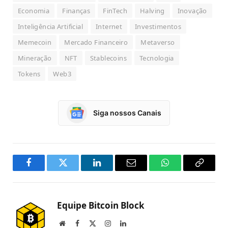
Economia
Finanças
FinTech
Halving
Inovação
Inteligência Artificial
Internet
Investimentos
Memecoin
Mercado Financeiro
Metaverso
Mineração
NFT
Stablecoins
Tecnologia
Tokens
Web3
Siga nossos Canais
Facebook
Twitter
LinkedIn
Email
WhatsApp
Copy
Link
Equipe Bitcoin Block
Website
Facebook
X
Instagram
LinkedIn