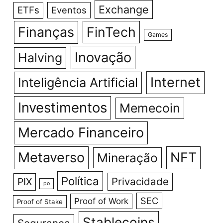
Exchange
ETFs
Eventos
Finanças
FinTech
Games
Inovação
Halving
Internet
Inteligência Artificial
Investimentos
Memecoin
Mercado Financeiro
Metaverso
NFT
Mineração
Política
Privacidade
PIX
po
SEC
Proof of Work
Proof of Stake
Stablecoins