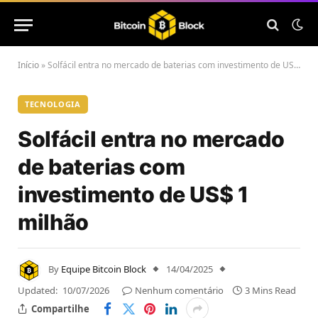
Início
»
Solfácil entra no mercado de baterias com investimento de US$ 1 milhão
TECNOLOGIA
Solfácil entra no mercado
de baterias com
investimento de US$ 1
milhão
By
Equipe Bitcoin Block
14/04/2025
Updated:
10/07/2026
Nenhum comentário
3 Mins Read
Compartilhe