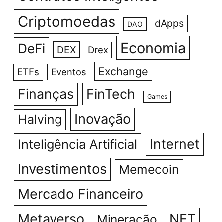
Criptomoedas
dApps
DAO
Economia
DeFi
DEX
Drex
Exchange
ETFs
Eventos
Finanças
FinTech
Games
Inovação
Halving
Internet
Inteligência Artificial
Investimentos
Memecoin
Mercado Financeiro
Metaverso
NFT
Mineração