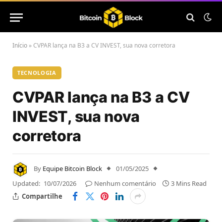
Início
»
CVPAR lança na B3 a CV INVEST, sua nova corretora
TECNOLOGIA
CVPAR lança na B3 a CV
INVEST, sua nova
corretora
By
Equipe Bitcoin Block
01/05/2025
Updated:
10/07/2026
Nenhum comentário
3 Mins Read
Compartilhe