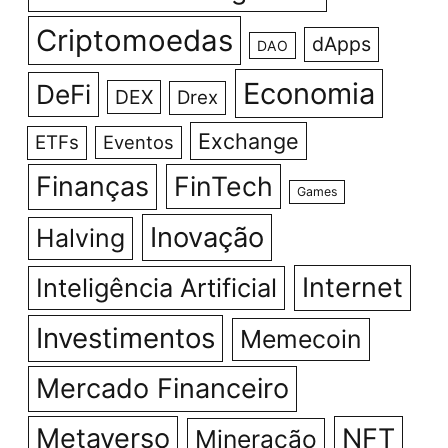
Criptomoedas
dApps
DAO
Economia
DeFi
DEX
Drex
Exchange
ETFs
Eventos
Finanças
FinTech
Games
Inovação
Halving
Internet
Inteligência Artificial
Investimentos
Memecoin
Mercado Financeiro
Metaverso
NFT
Mineração