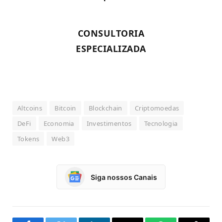
CONSULTORIA
ESPECIALIZADA
Altcoins
Bitcoin
Blockchain
Criptomoedas
DeFi
Economia
Investimentos
Tecnologia
Tokens
Web3
Siga nossos Canais