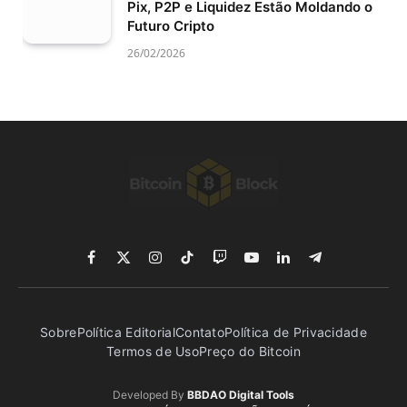
Pix, P2P e Liquidez Estão Moldando o
Futuro Cripto
26/02/2026
Facebook
X
Instagram
TikTok
Twitch
YouTube
LinkedIn
Telegram
(Twitter)
Sobre
Política Editorial
Contato
Política de Privacidade
Termos de Uso
Preço do Bitcoin
Developed By
BBDAO Digital Tools