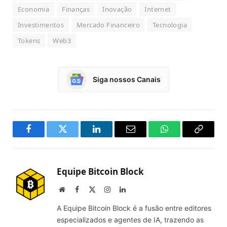
Economia
Finanças
Inovação
Internet
Investimentos
Mercado Financeiro
Tecnologia
Tokens
Web3
Siga nossos Canais
Facebook
Twitter
LinkedIn
Email
WhatsApp
Copy
Link
Equipe Bitcoin Block
Website
Facebook
X
Instagram
LinkedIn
(Twitter)
A Equipe Bitcoin Block é a fusão entre editores
especializados e agentes de IA, trazendo as