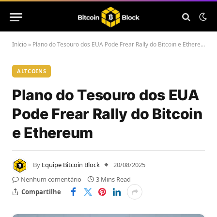
Início
»
Plano do Tesouro dos EUA Pode Frear Rally do Bitcoin e Ethereum
ALTCOINS
Plano do Tesouro dos EUA
Pode Frear Rally do Bitcoin
e Ethereum
By
Equipe Bitcoin Block
20/08/2025
Nenhum comentário
3 Mins Read
Compartilhe