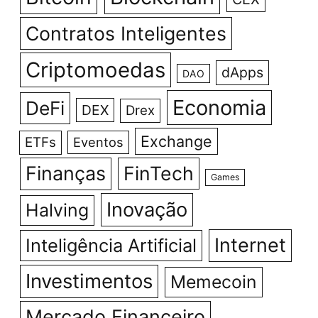
Contratos Inteligentes
Criptomoedas
dApps
DAO
Economia
DeFi
DEX
Drex
Exchange
ETFs
Eventos
Finanças
FinTech
Games
Inovação
Halving
Internet
Inteligência Artificial
Investimentos
Memecoin
Mercado Financeiro