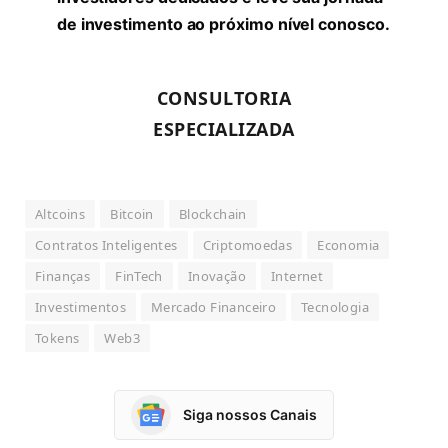
de investimento ao próximo nível conosco.
CONSULTORIA
ESPECIALIZADA
Altcoins
Bitcoin
Blockchain
Contratos Inteligentes
Criptomoedas
Economia
Finanças
FinTech
Inovação
Internet
Investimentos
Mercado Financeiro
Tecnologia
Tokens
Web3
Siga nossos Canais