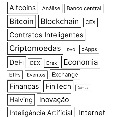
Altcoins
Análise
Banco central
Bitcoin
Blockchain
CEX
Contratos Inteligentes
Criptomoedas
dApps
DAO
Economia
DeFi
DEX
Drex
Exchange
ETFs
Eventos
Finanças
FinTech
Games
Inovação
Halving
Internet
Inteligência Artificial