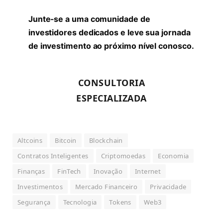
Junte-se a uma comunidade de
investidores dedicados e leve sua jornada
de investimento ao próximo nível conosco.
CONSULTORIA
ESPECIALIZADA
Altcoins
Bitcoin
Blockchain
Contratos Inteligentes
Criptomoedas
Economia
Finanças
FinTech
Inovação
Internet
Investimentos
Mercado Financeiro
Privacidade
Segurança
Tecnologia
Tokens
Web3