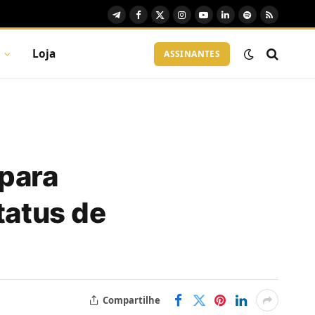
Telegram
Facebook
X
Instagram
YouTube
LinkedIn
Spotify
RSS
(Twitter)
Loja
ASSINANTES
 para
tatus de
Compartilhe