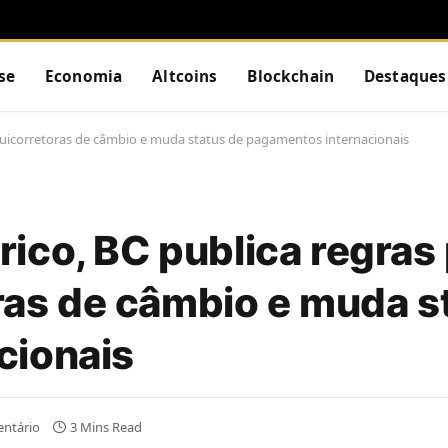
se
Economia
Altcoins
Blockchain
Destaques
cluicorretoras de câmbio e muda status de pagamentos internacionais
ico, BC publica regras
oras de câmbio e muda s
cionais
ntário
3 Mins Read