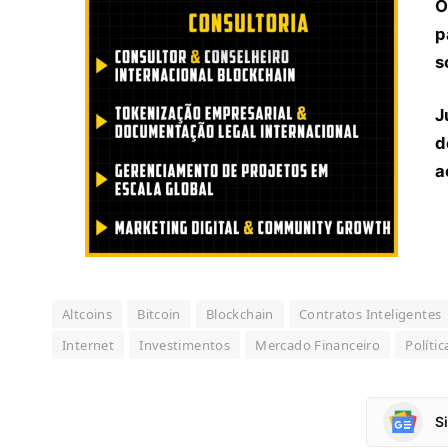
O
p
s
J
d
a
Altcoins
Bitcoin
Blockchain
Contratos Inteligentes
Internet
Investimentos
Mercado Financeiro
Polític
S