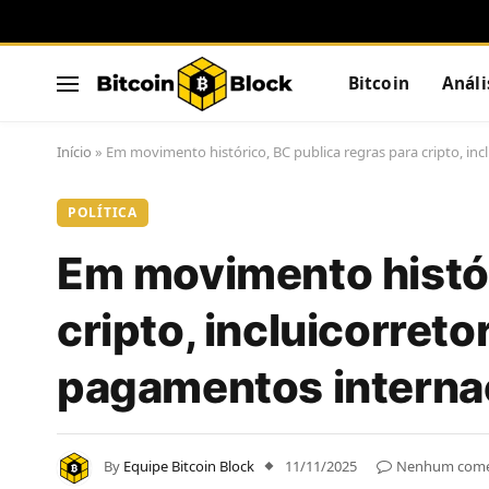
Bitcoin
Análi
Início
»
Em movimento histórico, BC publica regras para cripto, in
POLÍTICA
Em movimento histór
cripto, incluicorret
pagamentos interna
By
Equipe Bitcoin Block
11/11/2025
Nenhum come