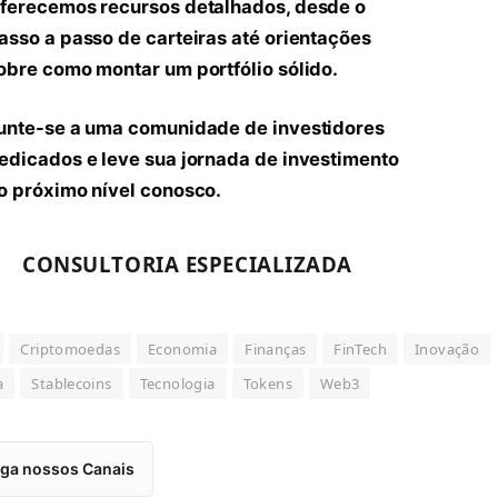
ferecemos recursos detalhados, desde o
asso a passo de carteiras até orientações
obre como montar um portfólio sólido.
unte-se a uma comunidade de investidores
edicados e leve sua jornada de investimento
o próximo nível conosco.
CONSULTORIA ESPECIALIZADA
Criptomoedas
Economia
Finanças
FinTech
Inovação
a
Stablecoins
Tecnologia
Tokens
Web3
iga nossos Canais