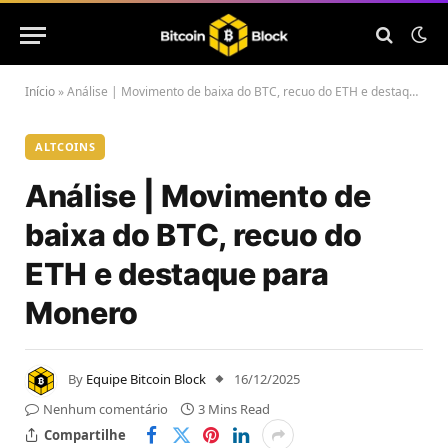
Início
»
Análise | Movimento de baixa do BTC, recuo do ETH e destaque para Monero
ALTCOINS
Análise | Movimento de
baixa do BTC, recuo do
ETH e destaque para
Monero
By
Equipe Bitcoin Block
16/12/2025
Nenhum comentário
3 Mins Read
Compartilhe