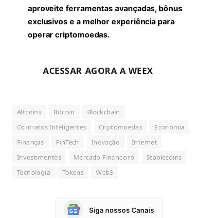
aproveite ferramentas avançadas, bônus
exclusivos e a melhor experiência para
operar criptomoedas.
ACESSAR AGORA A WEEX
Altcoins
Bitcoin
Blockchain
Contratos Inteligentes
Criptomoedas
Economia
Finanças
FinTech
Inovação
Internet
Investimentos
Mercado Financeiro
Stablecoins
Tecnologia
Tokens
Web3
Siga nossos Canais