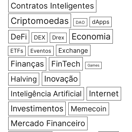
Contratos Inteligentes
Criptomoedas
dApps
DAO
Economia
DeFi
DEX
Drex
Exchange
ETFs
Eventos
Finanças
FinTech
Games
Inovação
Halving
Internet
Inteligência Artificial
Investimentos
Memecoin
Mercado Financeiro