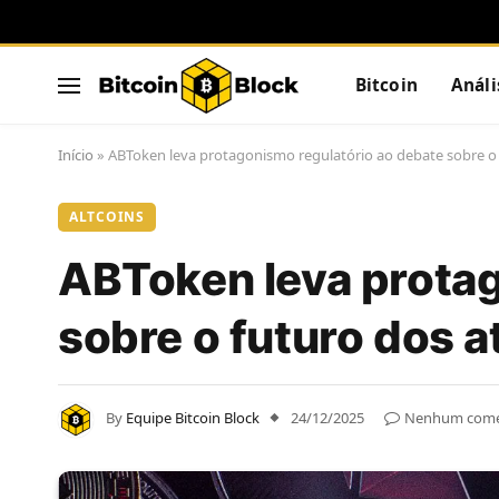
Bitcoin
Análi
Início
»
ABToken leva protagonismo regulatório ao debate sobre o fu
ALTCOINS
ABToken leva protag
sobre o futuro dos at
By
Equipe Bitcoin Block
24/12/2025
Nenhum come