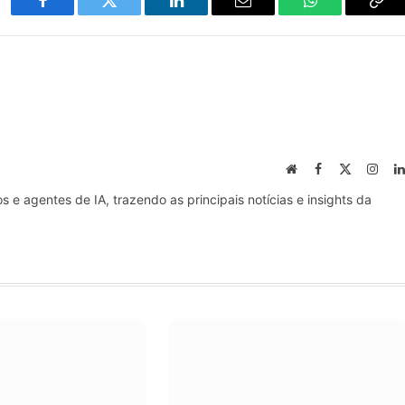
Facebook
Twitter
LinkedIn
Email
WhatsApp
Cop
Lin
Website
Facebook
X
Inst
(Twitter)
s e agentes de IA, trazendo as principais notícias e insights da