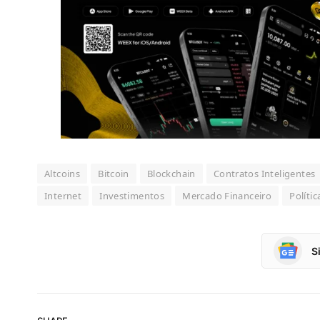
Altcoins
Bitcoin
Blockchain
Contratos Inteligentes
Internet
Investimentos
Mercado Financeiro
Polític
S