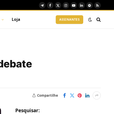
Telegram
Facebook
X
Instagram
YouTube
LinkedIn
Spotify
RSS
(Twitter)
Loja
ASSINANTES
 debate
Compartilhe
Pesquisar: