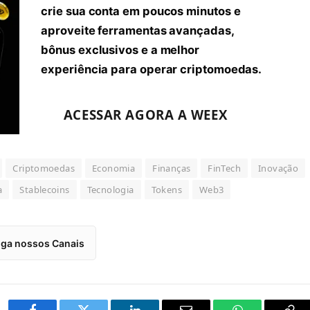
crie sua conta em poucos minutos e
aproveite ferramentas avançadas,
bônus exclusivos e a melhor
experiência para operar criptomoedas.
ACESSAR AGORA A WEEX
Criptomoedas
Economia
Finanças
FinTech
Inovação
a
Stablecoins
Tecnologia
Tokens
Web3
iga nossos Canais