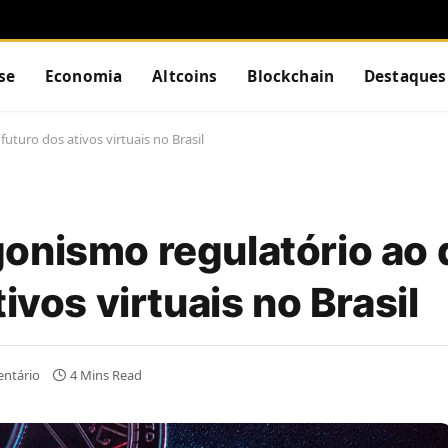
se
Economia
Altcoins
Blockchain
Destaques
turo dos ativos virtuais no Brasil
onismo regulatório ao
ivos virtuais no Brasil
ntário
4 Mins Read