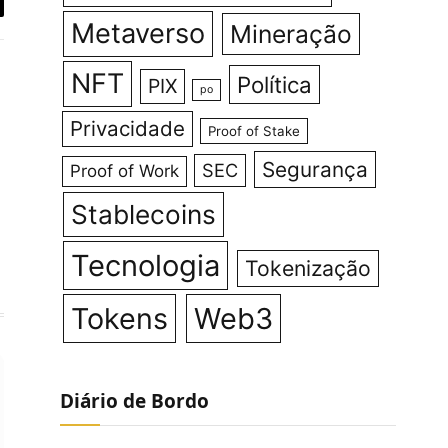
y
Metaverso
Mineração
k
NFT
Política
PIX
po
Privacidade
Proof of Stake
Segurança
SEC
Proof of Work
agram
LinkedIn
Stablecoins
Tecnologia
Tokenização
Tokens
Web3
Diário de Bordo