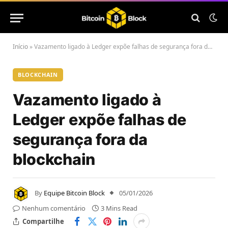
Início
»
Vazamento ligado à Ledger expõe falhas de segurança fora da blockchain
BLOCKCHAIN
Vazamento ligado à
Ledger expõe falhas de
segurança fora da
blockchain
By
Equipe Bitcoin Block
05/01/2026
Nenhum comentário
3 Mins Read
Compartilhe