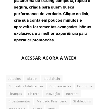
plataforma de trading completa, rápida e
segura, criada para quem busca
performance de verdade. Clique no link,
crie sua conta em poucos minutos e
aproveite ferramentas avançadas, bônus
exclusivos e a melhor experiência para
operar criptomoedas.
ACESSAR AGORA A WEEX
Altcoins
Bitcoin
Blockchain
Contratos Inteligentes
Criptomoedas
Economia
Finanças
FinTech
Inovação
Internet
Investimentos
Mercado Financeiro
Stablecoins
Tecnologia
Tokens
Web3