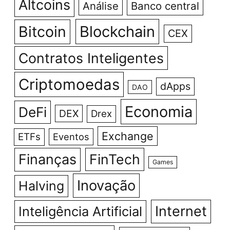
Altcoins
Análise
Banco central
Bitcoin
Blockchain
CEX
Contratos Inteligentes
Criptomoedas
dApps
DAO
Economia
DeFi
DEX
Drex
Exchange
ETFs
Eventos
Finanças
FinTech
Games
Inovação
Halving
Internet
Inteligência Artificial