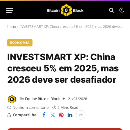
Início
»
INVESTSMART XP: China cresceu 5% em 2025, mas 2026 deve ser desafiador
ECONOMIA
INVESTSMART XP: China
cresceu 5% em 2025, mas
2026 deve ser desafiador
By
Equipe Bitcoin Block
21/01/2026
Nenhum comentário
2 Mins Read
Compartilhe