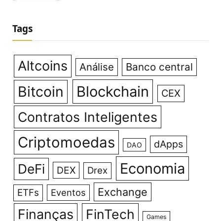
Tags
Altcoins
Análise
Banco central
Bitcoin
Blockchain
CEX
Contratos Inteligentes
Criptomoedas
dApps
DAO
Economia
DeFi
DEX
Drex
Exchange
ETFs
Eventos
Finanças
FinTech
Games