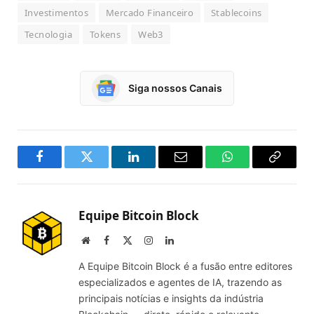
Investimentos
Mercado Financeiro
Stablecoins
Tecnologia
Tokens
Web3
Siga nossos Canais
Facebook
Twitter
LinkedIn
Email
WhatsApp
Copy
Link
Equipe Bitcoin Block
Website
Facebook
X
Instagram
LinkedIn
(Twitter)
A Equipe Bitcoin Block é a fusão entre editores
especializados e agentes de IA, trazendo as
principais notícias e insights da indústria