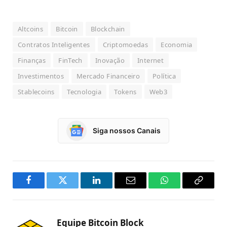
Altcoins
Bitcoin
Blockchain
Contratos Inteligentes
Criptomoedas
Economia
Finanças
FinTech
Inovação
Internet
Investimentos
Mercado Financeiro
Política
Stablecoins
Tecnologia
Tokens
Web3
Siga nossos Canais
Facebook
Twitter
LinkedIn
Email
WhatsApp
Copy
Link
Equipe Bitcoin Block