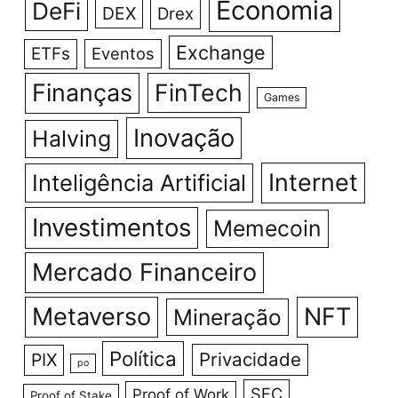
Economia
DeFi
DEX
Drex
Exchange
ETFs
Eventos
Finanças
FinTech
Games
Inovação
Halving
Internet
Inteligência Artificial
Investimentos
Memecoin
Mercado Financeiro
Metaverso
NFT
Mineração
Política
Privacidade
PIX
po
SEC
Proof of Work
Proof of Stake