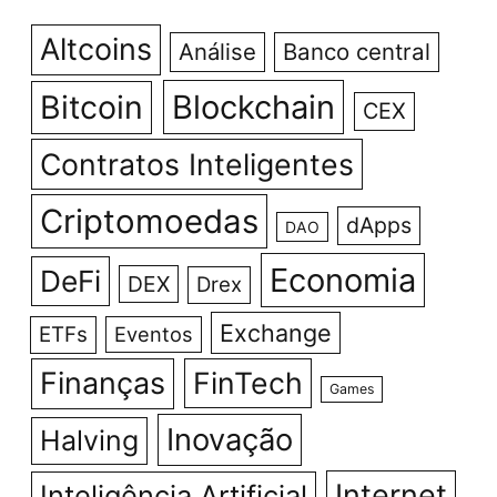
Altcoins
Análise
Banco central
Bitcoin
Blockchain
CEX
Contratos Inteligentes
Criptomoedas
dApps
DAO
Economia
DeFi
DEX
Drex
Exchange
ETFs
Eventos
Finanças
FinTech
Games
Inovação
Halving
Internet
Inteligência Artificial