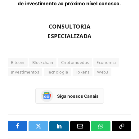
de investimento ao próximo nível conosco.
CONSULTORIA
ESPECIALIZADA
Bitcoin
Blockchain
Criptomoedas
Economia
Investimentos
Tecnologia
Tokens
Web3
Siga nossos Canais
Facebook
Twitter
LinkedIn
Email
WhatsApp
Copy