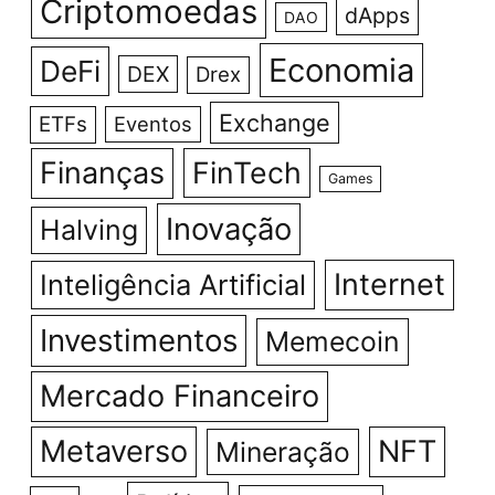
Criptomoedas
dApps
DAO
Economia
DeFi
DEX
Drex
Exchange
ETFs
Eventos
Finanças
FinTech
Games
Inovação
Halving
Internet
Inteligência Artificial
Investimentos
Memecoin
Mercado Financeiro
Metaverso
NFT
Mineração