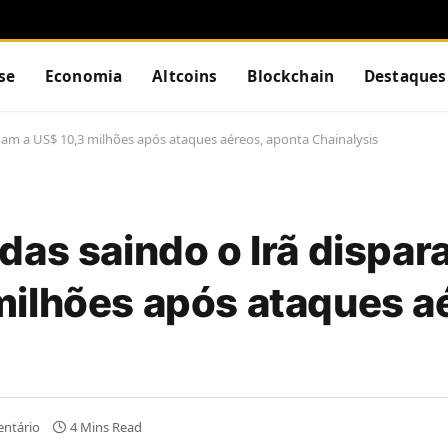
se
Economia
Altcoins
Blockchain
Destaques
am a US$ 10,3 milhões após ataques aéreos, aponta Chainalysis
das saindo o Irã dispa
ilhões após ataques a
ntário
4 Mins Read