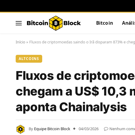
Bitcoin
Análi
Início
»
Fluxos de criptomoedas saindo o Irã disparam 873% e cheg
ALTCOINS
Fluxos de criptomoe
chegam a US$ 10,3 m
aponta Chainalysis
By
Equipe Bitcoin Block
04/03/2026
Nenhum come