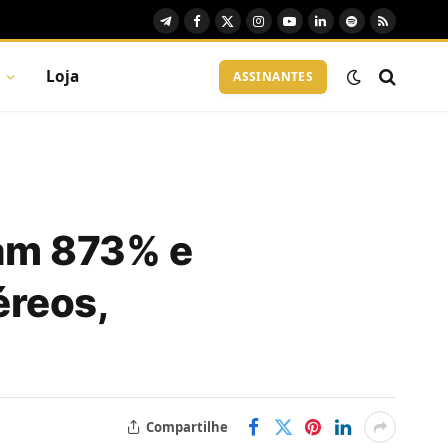
Telegram
Facebook
X
Instagram
YouTube
LinkedIn
Spotify
RSS
(Twitter)
Loja
ASSINANTES
ram 873% e
éreos,
Compartilhe