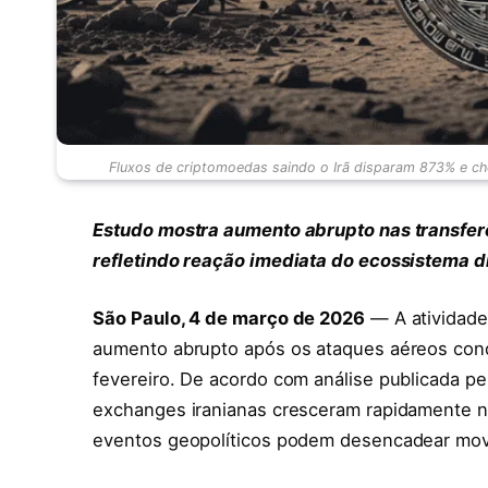
Fluxos de criptomoedas saindo o Irã disparam 873% e ch
Estudo mostra aumento abrupto nas transferê
refletindo reação imediata do ecossistema di
São Paulo, 4 de março de 2026
— A atividade
aumento abrupto após os ataques aéreos cond
fevereiro. De acordo com análise publicada pel
exchanges iranianas cresceram rapidamente n
eventos geopolíticos podem desencadear movi