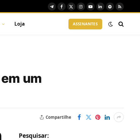
Telegram
Facebook
X
Instagram
YouTube
LinkedIn
Spotify
RSS
(Twitter)
Loja
ASSINANTES
r em um
Compartilhe
Pesquisar: