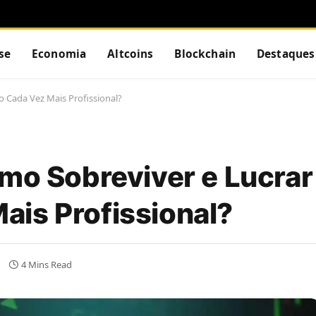
se
Economia
Altcoins
Blockchain
Destaques
 Cada Vez Mais Profissional?
omo Sobreviver e Lucra
is Profissional?
4 Mins Read