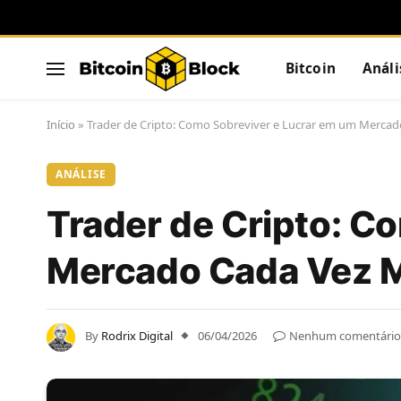
Bitcoin
Análi
Início
»
Trader de Cripto: Como Sobreviver e Lucrar em um Mercado
ANÁLISE
Trader de Cripto: C
Mercado Cada Vez Ma
By
Rodrix Digital
06/04/2026
Nenhum comentário