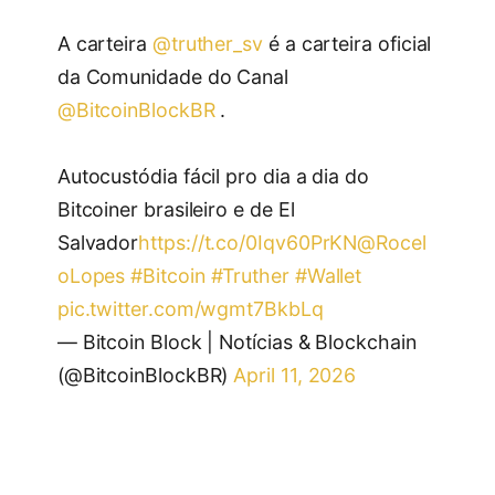
A carteira
@truther_sv
é a carteira oficial
da Comunidade do Canal
@BitcoinBlockBR
.
Autocustódia fácil pro dia a dia do
Bitcoiner brasileiro e de El
Salvador
https://t.co/0Iqv60PrKN
@Rocel
oLopes
#Bitcoin
#Truther
#Wallet
pic.twitter.com/wgmt7BkbLq
— Bitcoin Block | Notícias & Blockchain
(@BitcoinBlockBR)
April 11, 2026