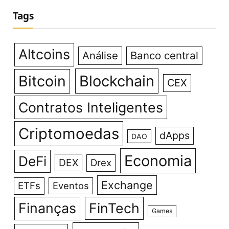
Tags
Altcoins
Análise
Banco central
Bitcoin
Blockchain
CEX
Contratos Inteligentes
Criptomoedas
dApps
DAO
Economia
DeFi
DEX
Drex
Exchange
ETFs
Eventos
Finanças
FinTech
Games