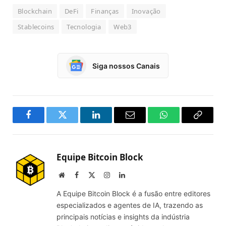
Blockchain
DeFi
Finanças
Inovação
Stablecoins
Tecnologia
Web3
Siga nossos Canais
Facebook
Twitter
LinkedIn
Email
WhatsApp
Copy
Link
Equipe Bitcoin Block
Website
Facebook
X
Instagram
LinkedIn
(Twitter)
A Equipe Bitcoin Block é a fusão entre editores
especializados e agentes de IA, trazendo as
principais notícias e insights da indústria