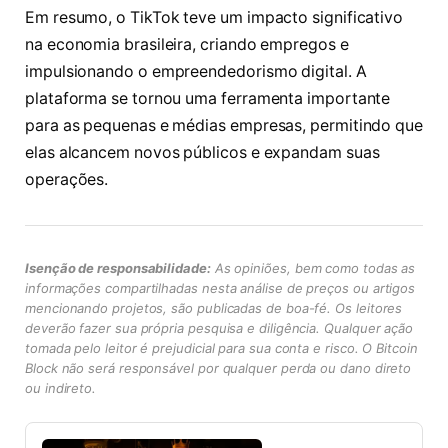
Em resumo, o TikTok teve um impacto significativo
na economia brasileira, criando empregos e
impulsionando o empreendedorismo digital. A
plataforma se tornou uma ferramenta importante
para as pequenas e médias empresas, permitindo que
elas alcancem novos públicos e expandam suas
operações.
Isenção de responsabilidade:
As opiniões, bem como todas as
informações compartilhadas nesta análise de preços ou artigos
mencionando projetos, são publicadas de boa-fé. Os leitores
deverão fazer sua própria pesquisa e diligência. Qualquer ação
tomada pelo leitor é prejudicial para sua conta e risco. O Bitcoin
Block não será responsável por qualquer perda ou dano direto
ou indireto.