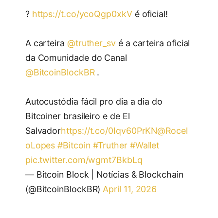
?
https://t.co/ycoQgp0xkV
é oficial!
A carteira
@truther_sv
é a carteira oficial
da Comunidade do Canal
@BitcoinBlockBR
.
Autocustódia fácil pro dia a dia do
Bitcoiner brasileiro e de El
Salvador
https://t.co/0Iqv60PrKN
@Rocel
oLopes
#Bitcoin
#Truther
#Wallet
pic.twitter.com/wgmt7BkbLq
— Bitcoin Block | Notícias & Blockchain
(@BitcoinBlockBR)
April 11, 2026