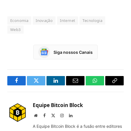
Economia
Inovação
Internet
Tecnologia
Web3
Siga nossos Canais
Facebook
Twitter
LinkedIn
Email
WhatsApp
Copy
Link
Equipe Bitcoin Block
Website
Facebook
X
Instagram
LinkedIn
(Twitter)
A Equipe Bitcoin Block é a fusão entre editores