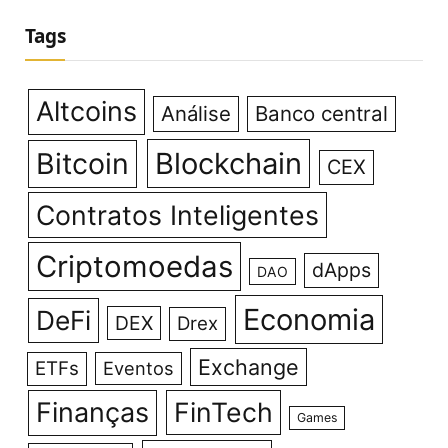
Tags
Altcoins
Análise
Banco central
Bitcoin
Blockchain
CEX
Contratos Inteligentes
Criptomoedas
dApps
DAO
Economia
DeFi
DEX
Drex
Exchange
ETFs
Eventos
Finanças
FinTech
Games