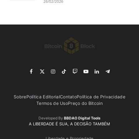
26/02/2026
Facebook
X
Instagram
TikTok
Twitch
YouTube
LinkedIn
Telegram
(Twitter)
Sobre
Política Editorial
Contato
Política de Privacidade
Termos de Uso
Preço do Bitcoin
Developed By
BBDAO Digital Tools
A LIBERDADE É SUA, A DECISÃO TAMBÉM
Liberdade e Propriedade