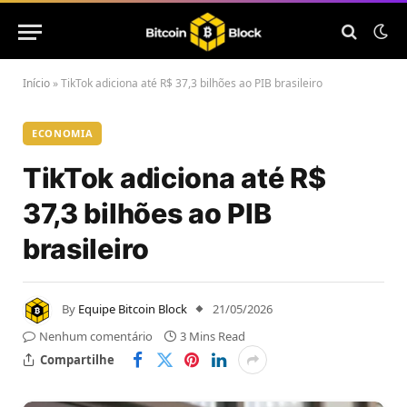
Início
»
TikTok adiciona até R$ 37,3 bilhões ao PIB brasileiro
ECONOMIA
TikTok adiciona até R$
37,3 bilhões ao PIB
brasileiro
By
Equipe Bitcoin Block
21/05/2026
Nenhum comentário
3 Mins Read
Compartilhe