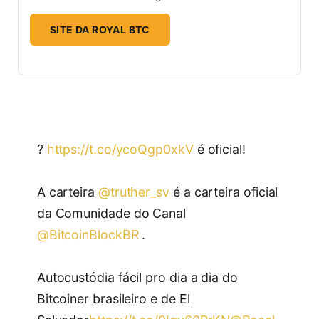
SITE DA ROYAL BTC
?
https://t.co/ycoQgp0xkV
é oficial!
A carteira
@truther_sv
é a carteira oficial
da Comunidade do Canal
@BitcoinBlockBR
.
Autocustódia fácil pro dia a dia do
Bitcoiner brasileiro e de El