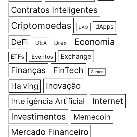
Contratos Inteligentes
Criptomoedas
dApps
DAO
Economia
DeFi
DEX
Drex
Exchange
ETFs
Eventos
Finanças
FinTech
Games
Inovação
Halving
Internet
Inteligência Artificial
Investimentos
Memecoin
Mercado Financeiro