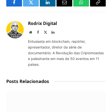
Facebook
Twitter
LinkedIn
Email
WhatsApp
Copy
Link
Rodrix Digital
Website
Facebook
X
LinkedIn
(Twitter)
Entusiasta em blockchain, repórter,
apresentador, diretor da série de
documentário: A Revolução das Criptomoedas
e palestrante em mais de 50 eventos em 11
países.
Posts Relacionados