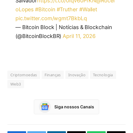
Salvador
https://t.co/0Iqv60PrKN
@Rocel
oLopes
#Bitcoin
#Truther
#Wallet
pic.twitter.com/wgmt7BkbLq
— Bitcoin Block | Notícias & Blockchain
(@BitcoinBlockBR)
April 11, 2026
Criptomoedas
Finanças
Inovação
Tecnologia
Web3
Siga nossos Canais