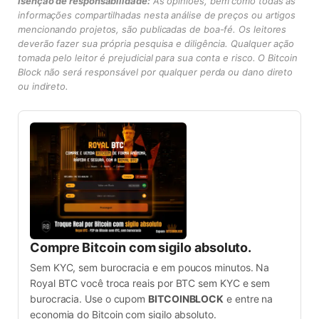
Isenção de responsabilidade:
As opiniões, bem como todas as
informações compartilhadas nesta análise de preços ou artigos
mencionando projetos, são publicadas de boa-fé. Os leitores
deverão fazer sua própria pesquisa e diligência. Qualquer ação
tomada pelo leitor é prejudicial para sua conta e risco. O Bitcoin
Block não será responsável por qualquer perda ou dano direto
ou indireto.
Compre Bitcoin com sigilo absoluto.
Sem KYC, sem burocracia e em poucos minutos. Na
Royal BTC você troca reais por BTC sem KYC e sem
burocracia. Use o cupom
BITCOINBLOCK
e entre na
economia do Bitcoin com sigilo absoluto.