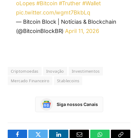
oLopes
#Bitcoin
#Truther
#Wallet
pic.twitter.com/wgmt7BkbLq
— Bitcoin Block | Notícias & Blockchain
(@BitcoinBlockBR)
April 11, 2026
Criptomoedas
Inovação
Investimentos
Mercado Financeiro
Stablecoins
Siga nossos Canais