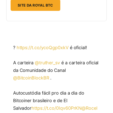
SITE DA ROYAL BTC
?
https://t.co/ycoQgp0xkV
é oficial!
A carteira
@truther_sv
é a carteira oficial
da Comunidade do Canal
@BitcoinBlockBR
.
Autocustódia fácil pro dia a dia do
Bitcoiner brasileiro e de El
Salvador
https://t.co/0Iqv60PrKN
@Rocel