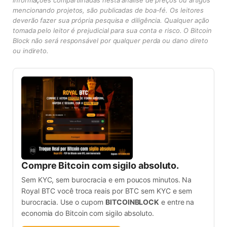
mencionando projetos, são publicadas de boa-fé. Os leitores
deverão fazer sua própria pesquisa e diligência. Qualquer ação
tomada pelo leitor é prejudicial para sua conta e risco. O Bitcoin
Block não será responsável por qualquer perda ou dano direto
ou indireto.
Compre Bitcoin com sigilo absoluto.
Sem KYC, sem burocracia e em poucos minutos. Na
Royal BTC você troca reais por BTC sem KYC e sem
burocracia. Use o cupom
BITCOINBLOCK
e entre na
economia do Bitcoin com sigilo absoluto.