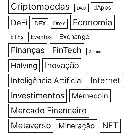
Criptomoedas
dApps
DAO
Economia
DeFi
DEX
Drex
Exchange
ETFs
Eventos
Finanças
FinTech
Games
Inovação
Halving
Internet
Inteligência Artificial
Investimentos
Memecoin
Mercado Financeiro
Metaverso
NFT
Mineração