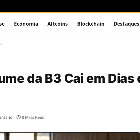
se
Economia
Altcoins
Blockchain
Destaques
il
ume da B3 Cai em Dias 
ntário
8 Mins Read