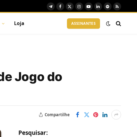
Telegram
Facebook
X
Instagram
YouTube
LinkedIn
Spotify
RSS
(Twitter)
Loja
ASSINANTES
de Jogo do
Compartilhe
Pesquisar: