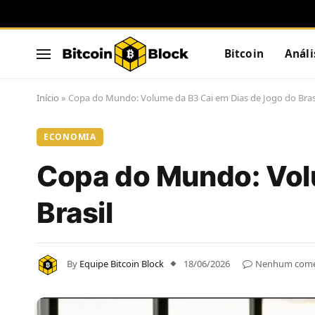
Bitcoin
Análi
Início
»
Copa do Mundo: Volume da B3 Cai em Dias de Jogo do Bras
ECONOMIA
Copa do Mundo: Vol
Brasil
By
Equipe Bitcoin Block
18/06/2026
Nenhum come