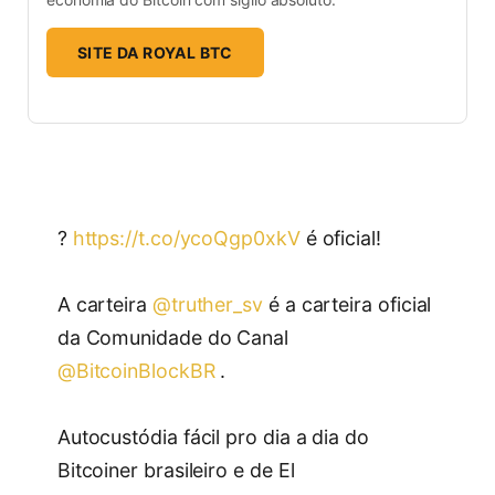
SITE DA ROYAL BTC
?
https://t.co/ycoQgp0xkV
é oficial!
A carteira
@truther_sv
é a carteira oficial
da Comunidade do Canal
@BitcoinBlockBR
.
Autocustódia fácil pro dia a dia do
Bitcoiner brasileiro e de El