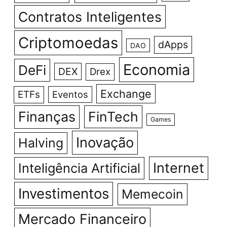
Contratos Inteligentes
Criptomoedas
dApps
DAO
Economia
DeFi
DEX
Drex
Exchange
ETFs
Eventos
Finanças
FinTech
Games
Inovação
Halving
Internet
Inteligência Artificial
Investimentos
Memecoin
Mercado Financeiro