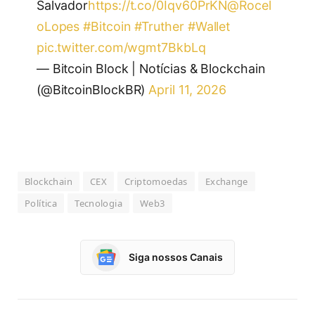
Salvador
https://t.co/0Iqv60PrKN
@Rocel
oLopes
#Bitcoin
#Truther
#Wallet
pic.twitter.com/wgmt7BkbLq
— Bitcoin Block | Notícias & Blockchain
(@BitcoinBlockBR)
April 11, 2026
Blockchain
CEX
Criptomoedas
Exchange
Política
Tecnologia
Web3
Siga nossos Canais