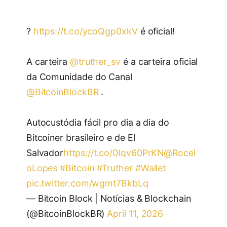
?
https://t.co/ycoQgp0xkV
é oficial!
A carteira
@truther_sv
é a carteira oficial
da Comunidade do Canal
@BitcoinBlockBR
.
Autocustódia fácil pro dia a dia do
Bitcoiner brasileiro e de El
Salvador
https://t.co/0Iqv60PrKN
@Rocel
oLopes
#Bitcoin
#Truther
#Wallet
pic.twitter.com/wgmt7BkbLq
— Bitcoin Block | Notícias & Blockchain
(@BitcoinBlockBR)
April 11, 2026