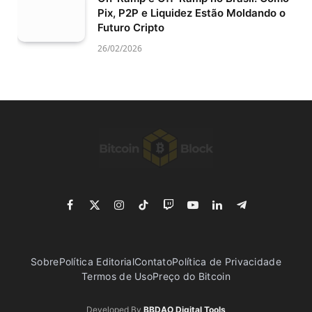
Pix, P2P e Liquidez Estão Moldando o
Futuro Cripto
26/02/2026
Facebook
X
Instagram
TikTok
Twitch
YouTube
LinkedIn
Telegram
(Twitter)
Sobre
Política Editorial
Contato
Política de Privacidade
Termos de Uso
Preço do Bitcoin
Developed By
BBDAO Digital Tools