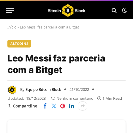
Início
»
Leo Messi faz parceria com a Bitget
ALTCOINS
Leo Messi faz parceria
com a Bitget
By
Equipe Bitcoin Block
21/10/2022
Updated:
18/12/2023
Nenhum comentário
1 Min Read
Compartilhe