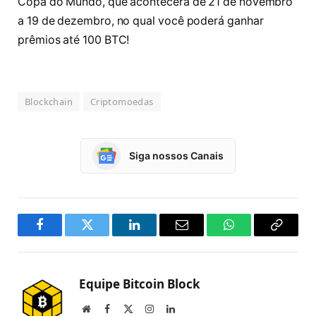
Copa do Mundo, que acontecerá de 21 de novembro
a 19 de dezembro, no qual você poderá ganhar
prêmios até 100 BTC!
Blockchain
Criptomoedas
Siga nossos Canais
Facebook
Twitter
LinkedIn
Email
WhatsApp
Copy
Link
Equipe Bitcoin Block
Website
Facebook
X
Instagram
LinkedIn