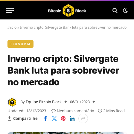
Início
»
Inverno cripto: Silvergate Bank luta para sobreviver no mercado
ECONOMIA
Inverno cripto: Silvergate
Bank luta para sobreviver
no mercado
By
Equipe Bitcoin Block
06/01/2023
Updated:
18/12/2023
Nenhum comentário
2 Mins Read
Compartilhe