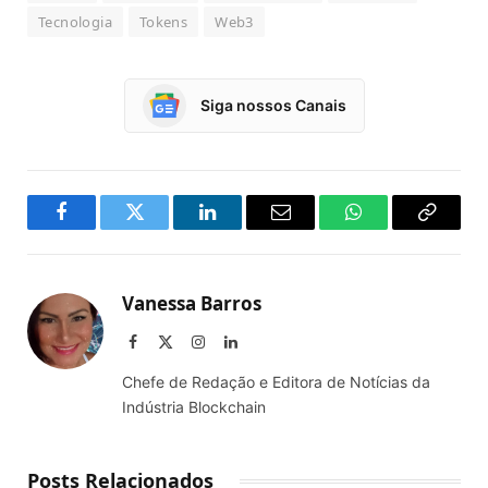
Tecnologia
Tokens
Web3
Siga nossos Canais
Facebook
Twitter
LinkedIn
Email
WhatsApp
Copy
Link
Vanessa Barros
Facebook
X
Instagram
LinkedIn
(Twitter)
Chefe de Redação e Editora de Notícias da
Indústria Blockchain
Posts Relacionados