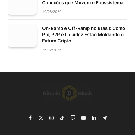
Conexões que Movem o Ecossistema
10/03/2026
On-Ramp e Off-Ramp no Brasil: Como
Pix, P2P e Liquidez Estão Moldando o
Futuro Cripto
26/02/2026
Facebook
X
Instagram
TikTok
Twitch
YouTube
LinkedIn
Telegram
(Twitter)