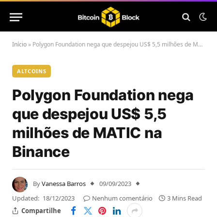
Início
»
Polygon Foundation nega que despejou US$ 5,5 milhões de MATIC na Binance
ALTCOINS
Polygon Foundation nega
que despejou US$ 5,5
milhões de MATIC na
Binance
By
Vanessa Barros
09/09/2023
Updated:
18/12/2023
Nenhum comentário
3 Mins Read
Compartilhe