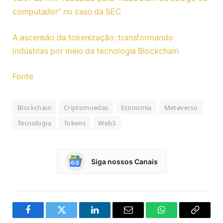
computador” no caso da SEC
A ascensão da tokenização: transformando
indústrias por meio da tecnologia Blockchain
Fonte
Blockchain
Criptomoedas
Economia
Metaverso
Tecnologia
Tokens
Web3
Siga nossos Canais
Facebook
Twitter
LinkedIn
Email
WhatsApp
Copy