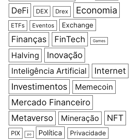
Economia
DeFi
DEX
Drex
Exchange
ETFs
Eventos
Finanças
FinTech
Games
Inovação
Halving
Internet
Inteligência Artificial
Investimentos
Memecoin
Mercado Financeiro
Metaverso
NFT
Mineração
Política
Privacidade
PIX
po