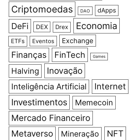
Criptomoedas
dApps
DAO
Economia
DeFi
DEX
Drex
Exchange
ETFs
Eventos
Finanças
FinTech
Games
Inovação
Halving
Internet
Inteligência Artificial
Investimentos
Memecoin
Mercado Financeiro
Metaverso
NFT
Mineração