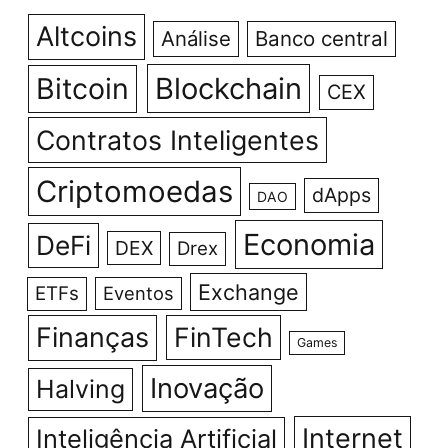
Altcoins
Análise
Banco central
Bitcoin
Blockchain
CEX
Contratos Inteligentes
Criptomoedas
dApps
DAO
Economia
DeFi
DEX
Drex
Exchange
ETFs
Eventos
Finanças
FinTech
Games
Inovação
Halving
Internet
Inteligência Artificial