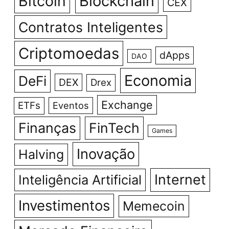
Bitcoin
Blockchain
CEX
Contratos Inteligentes
Criptomoedas
dApps
DAO
Economia
DeFi
DEX
Drex
Exchange
ETFs
Eventos
Finanças
FinTech
Games
Inovação
Halving
Internet
Inteligência Artificial
Investimentos
Memecoin