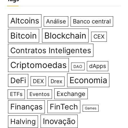
Altcoins
Análise
Banco central
Bitcoin
Blockchain
CEX
Contratos Inteligentes
Criptomoedas
dApps
DAO
Economia
DeFi
DEX
Drex
Exchange
ETFs
Eventos
Finanças
FinTech
Games
Inovação
Halving