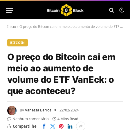
Início
»
O preço do Bitcoin cai em meio ao aumento de volume do ETF VanEck: o que aconteceu?
BITCOIN
O preço do Bitcoin cai em
meio ao aumento de
volume do ETF VanEck: o
que aconteceu?
By
Vanessa Barros
22/02/2024
Nenhum comentário
4 Mins Read
Compartilhe