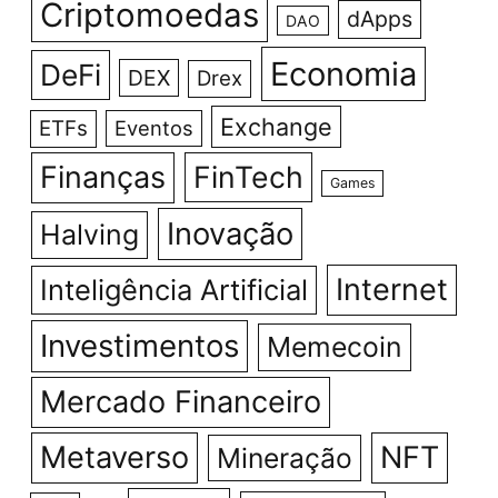
Criptomoedas
dApps
DAO
Economia
DeFi
DEX
Drex
Exchange
ETFs
Eventos
Finanças
FinTech
Games
Inovação
Halving
Internet
Inteligência Artificial
Investimentos
Memecoin
Mercado Financeiro
Metaverso
NFT
Mineração