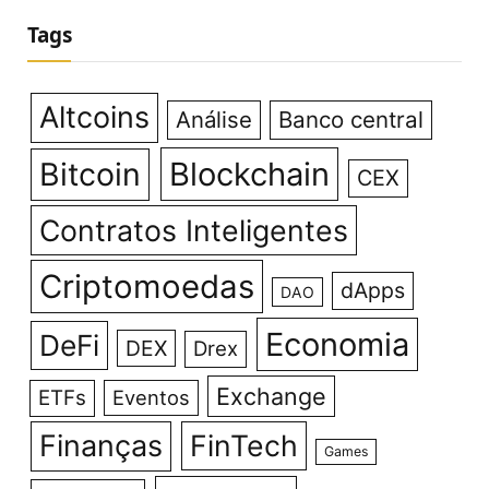
Tags
Altcoins
Análise
Banco central
Bitcoin
Blockchain
CEX
Contratos Inteligentes
Criptomoedas
dApps
DAO
Economia
DeFi
DEX
Drex
Exchange
ETFs
Eventos
Finanças
FinTech
Games