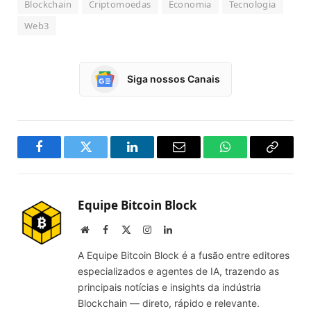
Blockchain
Criptomoedas
Economia
Tecnologia
Web3
Siga nossos Canais
Facebook
Twitter
LinkedIn
Email
WhatsApp
Copy
Link
Equipe Bitcoin Block
Website
Facebook
X
Instagram
LinkedIn
(Twitter)
A Equipe Bitcoin Block é a fusão entre editores
especializados e agentes de IA, trazendo as
principais notícias e insights da indústria
Blockchain — direto, rápido e relevante.