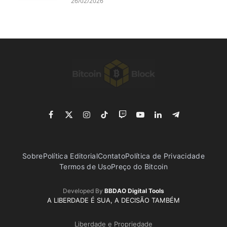
26/02/2026
Facebook
X
Instagram
TikTok
Twitch
YouTube
LinkedIn
Telegram
(Twitter)
Sobre
Política Editorial
Contato
Política de Privacidade
Termos de Uso
Preço do Bitcoin
Developed By
BBDAO Digital Tools
A LIBERDADE É SUA, A DECISÃO TAMBÉM
Liberdade e Propriedade