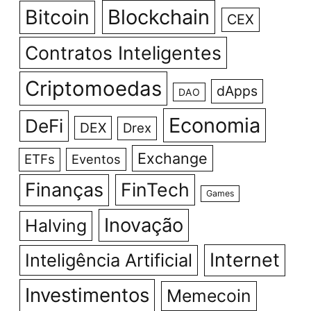
Bitcoin
Blockchain
CEX
Contratos Inteligentes
Criptomoedas
dApps
DAO
Economia
DeFi
DEX
Drex
Exchange
ETFs
Eventos
Finanças
FinTech
Games
Inovação
Halving
Internet
Inteligência Artificial
Investimentos
Memecoin