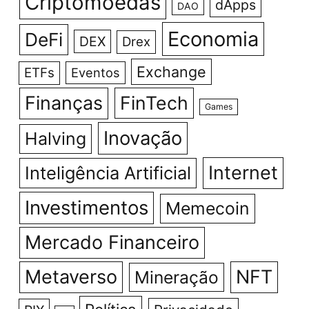
Criptomoedas
dApps
DAO
Economia
DeFi
DEX
Drex
Exchange
ETFs
Eventos
Finanças
FinTech
Games
Inovação
Halving
Internet
Inteligência Artificial
Investimentos
Memecoin
Mercado Financeiro
Metaverso
NFT
Mineração