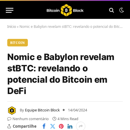
Início
»
Nomic e Babylon revelam stBTC: revelando o potencial do Bitcoin em DeFi
BITCOIN
Nomic e Babylon revelam
stBTC: revelando o
potencial do Bitcoin em
DeFi
By
Equipe Bitcoin Block
14/04/2024
Nenhum comentário
4 Mins Read
Compartilhe