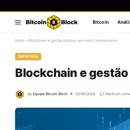
Bitcoin
Análi
Início
»
Blockchain e gestão pública: um match interessante
IMPRENSA
Blockchain e gestão
By
Equipe Bitcoin Block
02/05/2024
Nenhum come