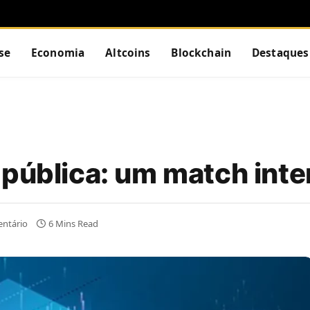
se
Economia
Altcoins
Blockchain
Destaques
 pública: um match int
ntário
6 Mins Read