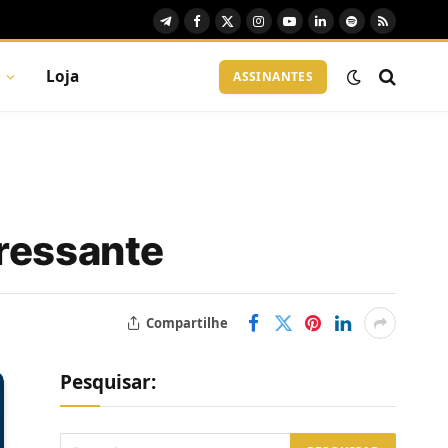
Telegram
Facebook
X
Instagram
YouTube
LinkedIn
Spotify
RSS
(Twitter)
Loja
ASSINANTES
eressante
Compartilhe
Pesquisar: