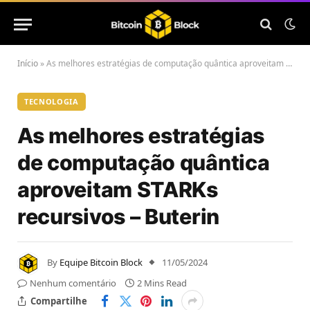
Início
»
As melhores estratégias de computação quântica aproveitam STARKs recursivos – Buterin
TECNOLOGIA
As melhores estratégias
de computação quântica
aproveitam STARKs
recursivos – Buterin
By
Equipe Bitcoin Block
11/05/2024
Nenhum comentário
2 Mins Read
Compartilhe