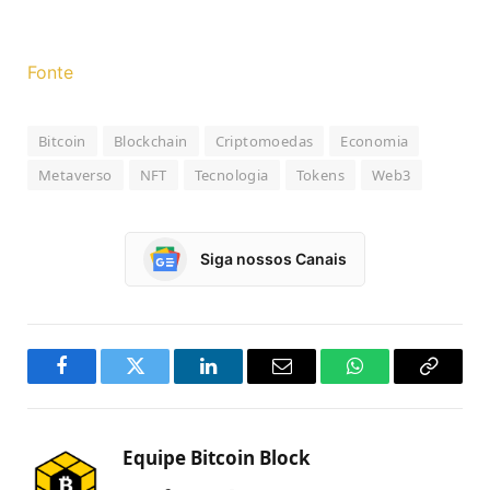
Fonte
Bitcoin
Blockchain
Criptomoedas
Economia
Metaverso
NFT
Tecnologia
Tokens
Web3
Siga nossos Canais
Facebook
Twitter
LinkedIn
Email
WhatsApp
Copy
Link
Equipe Bitcoin Block