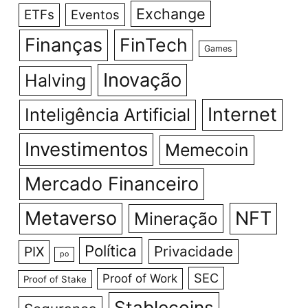
Exchange
ETFs
Eventos
Finanças
FinTech
Games
Inovação
Halving
Internet
Inteligência Artificial
Investimentos
Memecoin
Mercado Financeiro
Metaverso
NFT
Mineração
Política
Privacidade
PIX
po
SEC
Proof of Work
Proof of Stake
Stablecoins