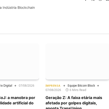
(Twitter)
a Indústria Blockchain
ix Digital
07/08/2026
Equipe Bitcoin Block
IMPRENSA
07/08/2026
6 Mins Read
BoJ: a manobra por
Geração Z: A faixa etária mais
lidade artificial do
afetada por golpes digitais,
aponta TransUnion