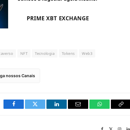
PRIME XBT EXCHANGE
averso
NFT
Tecnologia
Tokens
Web3
iga nossos Canais
Facebook
Twitter
LinkedIn
Email
WhatsApp
Cop
Lin
Facebook
X
Inst