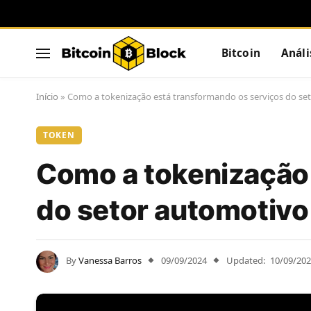
Bitcoin
Análi
Início
»
Como a tokenização está transformando os serviços do se
TOKEN
Como a tokenização 
do setor automotivo
By
Vanessa Barros
09/09/2024
Updated:
10/09/20