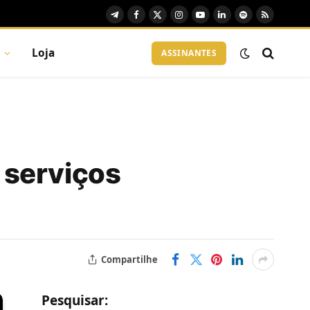
Telegram
Facebook
X
Instagram
YouTube
LinkedIn
Spotify
RSS
(Twitter)
Loja
ASSINANTES
 serviços
Compartilhe
Pesquisar: