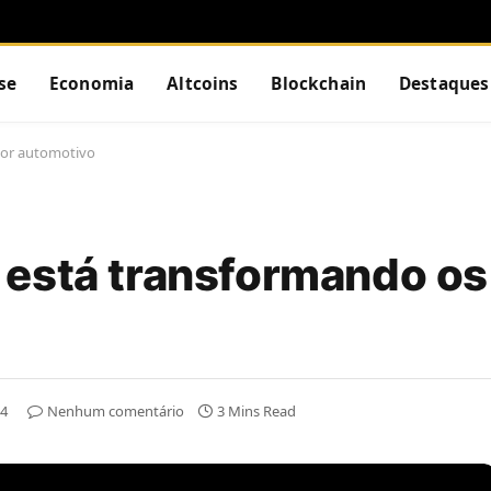
se
Economia
Altcoins
Blockchain
Destaques
tor automotivo
está transformando os
24
Nenhum comentário
3 Mins Read