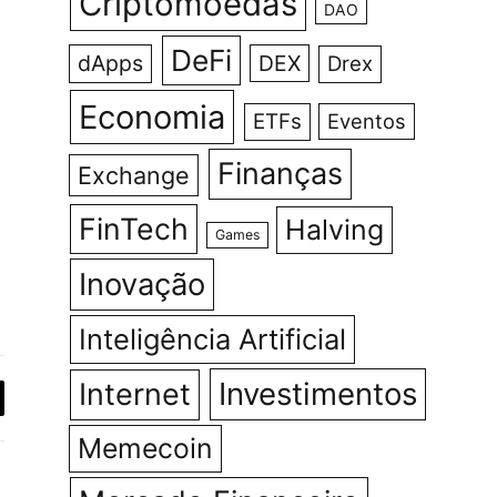
Criptomoedas
DAO
DeFi
dApps
DEX
Drex
Economia
ETFs
Eventos
Finanças
Exchange
FinTech
Halving
Games
Inovação
Inteligência Artificial
Investimentos
Internet
y
Memecoin
k
agram
LinkedIn