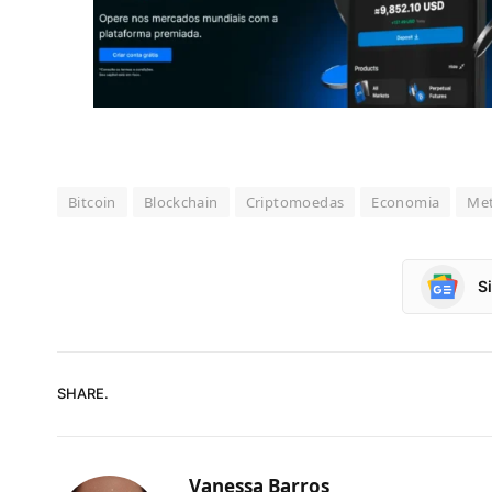
Bitcoin
Blockchain
Criptomoedas
Economia
Met
S
SHARE.
Vanessa Barros