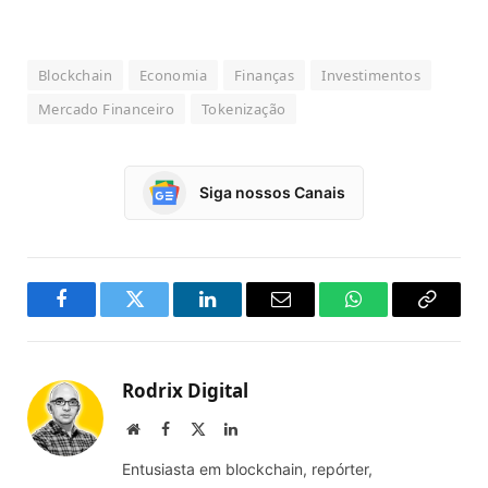
Blockchain
Economia
Finanças
Investimentos
Mercado Financeiro
Tokenização
Siga nossos Canais
Facebook
Twitter
LinkedIn
Email
WhatsApp
Copy
Link
Rodrix Digital
Website
Facebook
X
LinkedIn
(Twitter)
Entusiasta em blockchain, repórter,