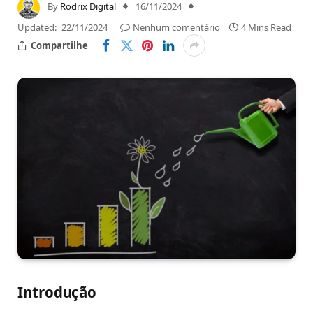
By
Rodrix Digital
16/11/2024
Updated:
22/11/2024
Nenhum comentário
4 Mins Read
Compartilhe
Introdução