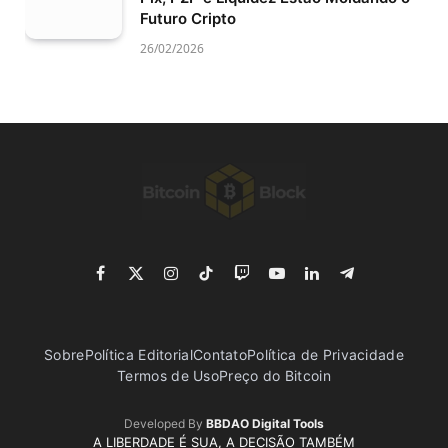
Futuro Cripto
26/02/2026
Facebook
X
Instagram
TikTok
Twitch
YouTube
LinkedIn
Telegram
(Twitter)
Sobre
Política Editorial
Contato
Política de Privacidade
Termos de Uso
Preço do Bitcoin
Developed By
BBDAO Digital Tools
A LIBERDADE É SUA, A DECISÃO TAMBÉM