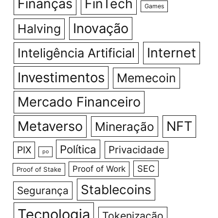
Finanças
FinTech
Games
Inovação
Halving
Internet
Inteligência Artificial
Investimentos
Memecoin
Mercado Financeiro
Metaverso
NFT
Mineração
Política
Privacidade
PIX
po
SEC
Proof of Work
Proof of Stake
Stablecoins
Segurança
Tecnologia
Tokenização