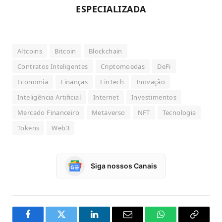
ESPECIALIZADA
Altcoins
Bitcoin
Blockchain
Contratos Inteligentes
Criptomoedas
DeFi
Economia
Finanças
FinTech
Inovação
Inteligência Artificial
Internet
Investimentos
Mercado Financeiro
Metaverso
NFT
Tecnologia
Tokens
Web3
Siga nossos Canais
Facebook
Twitter
LinkedIn
Email
WhatsApp
Copy