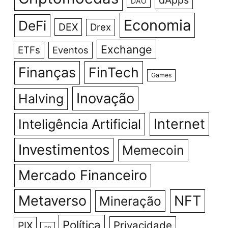
dApps
DAO
Economia
DeFi
DEX
Drex
Exchange
ETFs
Eventos
Finanças
FinTech
Games
Inovação
Halving
Internet
Inteligência Artificial
Investimentos
Memecoin
Mercado Financeiro
Metaverso
NFT
Mineração
Política
Privacidade
PIX
po