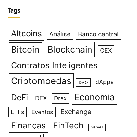
Tags
Altcoins
Análise
Banco central
Bitcoin
Blockchain
CEX
Contratos Inteligentes
Criptomoedas
dApps
DAO
Economia
DeFi
DEX
Drex
Exchange
ETFs
Eventos
Finanças
FinTech
Games