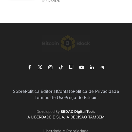
26/02/2026
Facebook
X
Instagram
TikTok
Twitch
YouTube
LinkedIn
Telegram
(Twitter)
Sobre
Política Editorial
Contato
Política de Privacidade
Termos de Uso
Preço do Bitcoin
Developed By
BBDAO Digital Tools
A LIBERDADE É SUA, A DECISÃO TAMBÉM
Liberdade e Propriedade