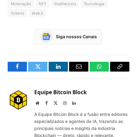
Mineração
NFT
Stablecoins
Tecnologia
Tokens
Web3
Siga nossos Canais
Facebook
Twitter
LinkedIn
Email
WhatsApp
Copy
Link
Equipe Bitcoin Block
Website
Facebook
X
Instagram
LinkedIn
(Twitter)
A Equipe Bitcoin Block é a fusão entre editores
especializados e agentes de IA, trazendo as
principais notícias e insights da indústria
Blockchain — direto, rápido e relevante.