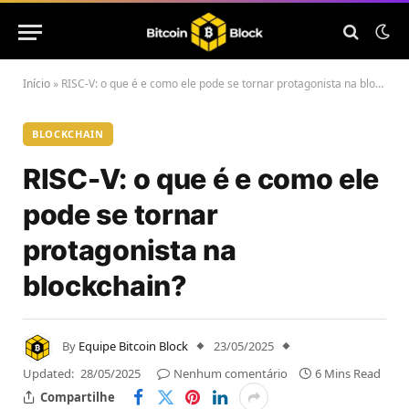
Início
»
RISC-V: o que é e como ele pode se tornar protagonista na blockchain?
BLOCKCHAIN
RISC-V: o que é e como ele
pode se tornar
protagonista na
blockchain?
By
Equipe Bitcoin Block
23/05/2025
Updated:
28/05/2025
Nenhum comentário
6 Mins Read
Compartilhe