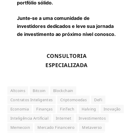
portfólio sólido.
Junte-se a uma comunidade de
investidores dedicados e leve sua jornada
de investimento ao próximo nível conosco.
CONSULTORIA
ESPECIALIZADA
Altcoins
Bitcoin
Blockchain
Contratos Inteligentes
Criptomoedas
DeFi
Economia
Finanças
FinTech
Halving
Inovação
Inteligência Artificial
Internet
Investimentos
Memecoin
Mercado Financeiro
Metaverso